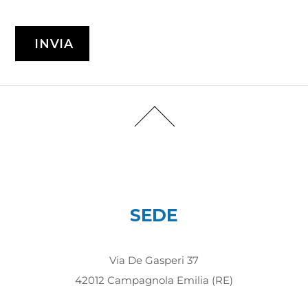
SEDE
Via De Gasperi 37
42012 Campagnola Emilia (RE)